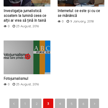
Investigaţia jurnalistică:
Internetul: ce este și cu ce
scoatem la lumină ceea ce
se mănâncă
alții ar vrea să țină în taină
0
9 January, 2018
0
23 August, 2016
Fotojurnalismul
0
25 August, 2016
1
2
3
4
5
6