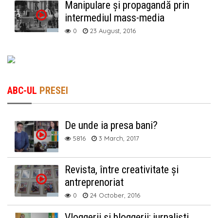
Manipulare și propagandă prin
intermediul mass-media
0
23 August, 2016
ABC-UL
PRESEI
De unde ia presa bani?
5816
3 March, 2017
Revista, între creativitate și
antreprenoriat
0
24 October, 2016
Vloggerii și bloggerii: jurnaliști