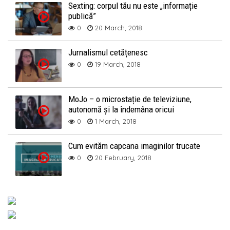
Sexting: corpul tău nu este „informație
publică”
0
20 March, 2018
Jurnalismul cetățenesc
0
19 March, 2018
MoJo – o microstație de televiziune,
autonomă și la îndemâna oricui
0
1 March, 2018
Cum evităm capcana imaginilor trucate
0
20 February, 2018