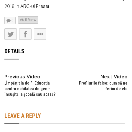
2018
in
ABC-ul Presei
0 View
0
DETAILS
Previous Video
Next Video
„Împărțit la doi”: Educația
Profilurile false: cum să ne
pentru echitatea de gen -
ferim de ele
însușită la școală sau acasă?
LEAVE A REPLY