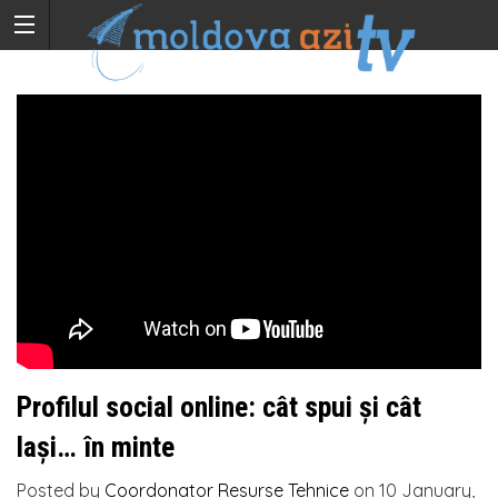
Profilul social online: cât spui și cât
lași… în minte
Posted by
Coordonator Resurse Tehnice
on
10 January,