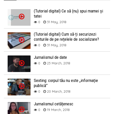
(Tutorial digital) Ce să (nu) spui mamei și
tatei
0
31 May, 2018
(Tutorial digital) Cum să-ți securizezi
conturile de pe rețelele de socializare?
0
31 May, 2018
Jurnalismul de date
0
23 March, 2018
Sexting: corpul tău nu este „informație
publică”
0
20 March, 2018
Jurnalismul cetățenesc
0
19 March, 2018