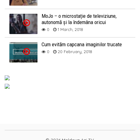
MoJo – o microstație de televiziune,
autonomă și la îndemâna oricui
0
1 March, 2018
Cum evităm capcana imaginilor trucate
0
20 February, 2018
© 2026 Moldova Azi TV.