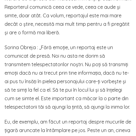
Reporterul comunică ceea ce vede, ceea ce aude și
simte, doar atât. Ca volum, reportajul este mai mare
decât o știre, necesită mai mult timp pentru a fi pregătit
și are o formă mai liberă.
Sorina Obreja : „Fără emoție, un reportaj este un
comunicat de presă. Noi nu asta ne dorim să
transmitem telespectatorilor noștri. Nu poți să transmiți
emoții dacă nu ai trecut prin tine informaţia, dacă nu te-
ai pus tu însăţi în pielea personajului care-ți vorbește și
să te simți la fel ca el. Să te pui în locul lui și să înțelegi
cum se simte el. Este important ca măcar la o parte din
telespectatorii tăi să ajungi la țintă, să ajungi la inima lor.
Eu, de exemplu, am făcut un reportaj despre mucurile de
țigară aruncate la întâmplare pe jos. Peste un an, cineva