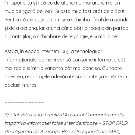
îmi spune: tu știi că eu de atunci nu mai arunc nici un
muc de țigară pe jos?!. Și asta mi-a fost atât de plăcut!
Pentru că cel puțin un om și-a schimbat felul de a gândi
și de a acționa. Iar atunci când obții o reacție din partea
autorităților, o schimbare de legislație, e și mai bine”.
Astăzi, în epoca internetului și a tehnologiilor
informaționale, oamenii vor să consume informaţia cât
mai rapid şi într-o variantă cât mai concisă. Cu toate
acestea, reportajele adevărate sunt citite și urmărite cu
același interes.
____________
Spotul video a fost realizat în cadrul Campaniei media
împotriva informaţiei false şi tendenţioase – STOP FALS!,
desfăşurată de Asociaţia Presei Independente (API),