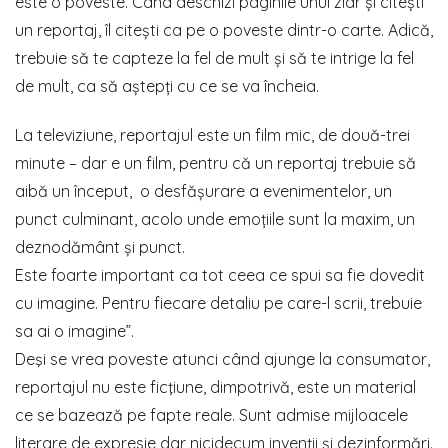
este o poveste. Când deschizi paginile unui ziar și citești
un reportaj, îl citești ca pe o poveste dintr-o carte. Adică,
trebuie să te capteze la fel de mult și să te intrige la fel
de mult, ca să aștepți cu ce se va încheia.
La televiziune, reportajul este un film mic, de două-trei
minute – dar e un film, pentru că un reportaj trebuie să
aibă un început, o desfășurare a evenimentelor, un
punct culminant, acolo unde emoțiile sunt la maxim, un
deznodământ și punct.
Este foarte important ca tot ceea ce spui sa fie dovedit
cu imagine. Pentru fiecare detaliu pe care-l scrii, trebuie
sa ai o imagine”.
Deşi se vrea poveste atunci când ajunge la consumator,
reportajul nu este ficţiune, dimpotrivă, este un material
ce se bazează pe fapte reale. Sunt admise mijloacele
literare de expresie dar nicidecum invenții și dezinformări.