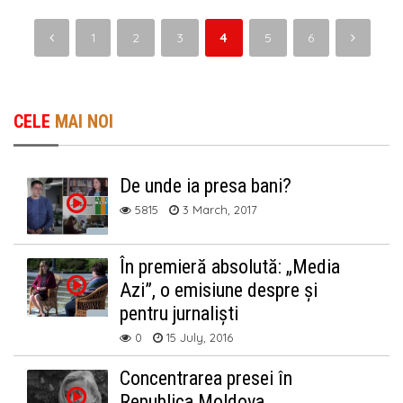
1
2
3
4
5
6
CELE
MAI NOI
De unde ia presa bani?
5815
3 March, 2017
În premieră absolută: „Media
Azi”, o emisiune despre și
pentru jurnaliști
0
15 July, 2016
Concentrarea presei în
Republica Moldova