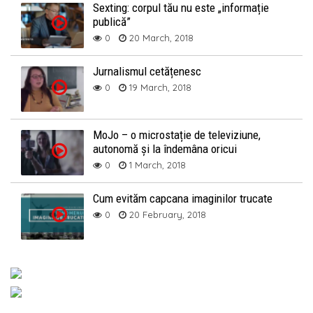
Sexting: corpul tău nu este „informație
publică”
0
20 March, 2018
Jurnalismul cetățenesc
0
19 March, 2018
MoJo – o microstație de televiziune,
autonomă și la îndemâna oricui
0
1 March, 2018
Cum evităm capcana imaginilor trucate
0
20 February, 2018