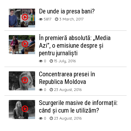
De unde ia presa bani?
5817
3 March, 2017
În premieră absolută: „Media
Azi”, o emisiune despre și
pentru jurnaliști
0
15 July, 2016
Concentrarea presei în
Republica Moldova
0
23 August, 2016
Scurgerile masive de informații:
când și cum le utilizăm?
0
23 August, 2016