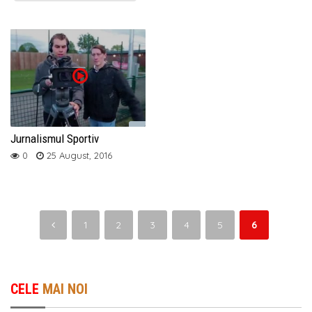
Jurnalismul Sportiv
0
25 August, 2016
1
2
3
4
5
6
CELE
MAI NOI