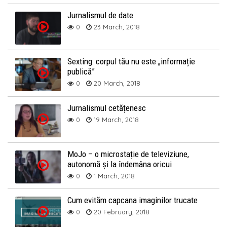
Jurnalismul de date
0
23 March, 2018
Sexting: corpul tău nu este „informație
publică”
0
20 March, 2018
Jurnalismul cetățenesc
0
19 March, 2018
MoJo – o microstație de televiziune,
autonomă și la îndemâna oricui
0
1 March, 2018
Cum evităm capcana imaginilor trucate
0
20 February, 2018