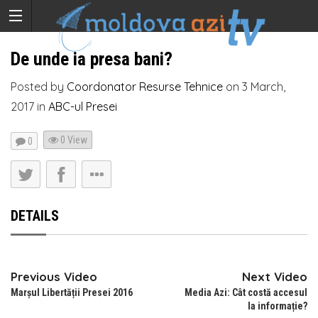
De unde ia presa bani?
Posted by
Coordonator Resurse Tehnice
on
3 March,
2017
in
ABC-ul Presei
0 View
0
DETAILS
Previous Video
Next Video
Marșul Libertății Presei 2016
Media Azi: Cât costă accesul
la informație?