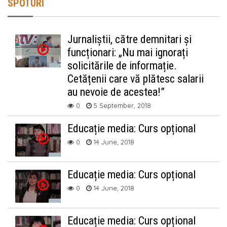
SPOTURI
Jurnaliștii, către demnitari și
funcționari: „Nu mai ignorați
solicitările de informație.
Cetățenii care vă plătesc salarii
au nevoie de acestea!”
0
5 September, 2018
Educație media: Curs opțional
0
14 June, 2018
Educație media: Curs opțional
0
14 June, 2018
Educație media: Curs opțional