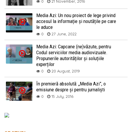
0
21 November, 2016
Media Azi: Un nou proiect de lege privind
accesul la informație și noutățile pe care
le aduce
0
27 June, 2022
Media Azi: Capcane (ne)văzute, pentru
Codul serviciilor media audiovizuale.
Propunerile autorităților și soluțiile
experților
0
20 August, 2019
În premieră absolută: „Media Azi”, o
emisiune despre și pentru jurnaliști
0
15 July, 2016