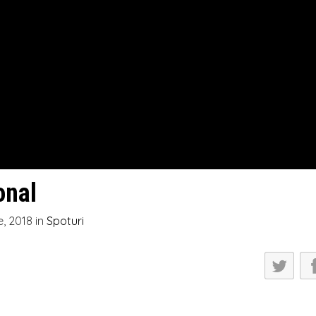
onal
e, 2018
in
Spoturi