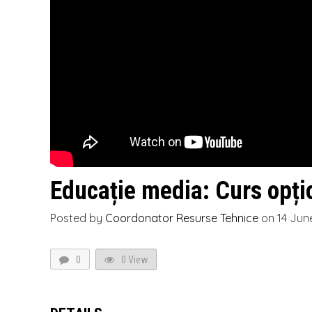
Educație media: Curs opți
Posted by
Coordonator Resurse Tehnice
on
14 Jun
0
0 View