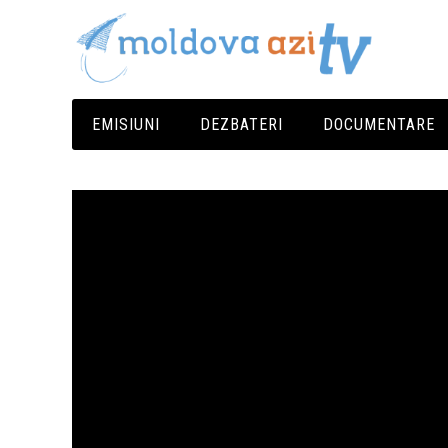
EMISIUNI
DEZBATERI
DOCUMENTARE
Media Azi
Cluburi De Presă
Europa Pentru Tine
Împărțit La Doi