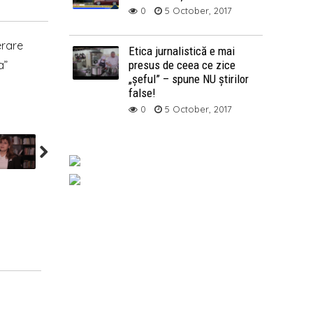
0
5 October, 2017
erare
Etica jurnalistică e mai
a”
presus de ceea ce zice
„șeful” – spune NU știrilor
false!
0
5 October, 2017