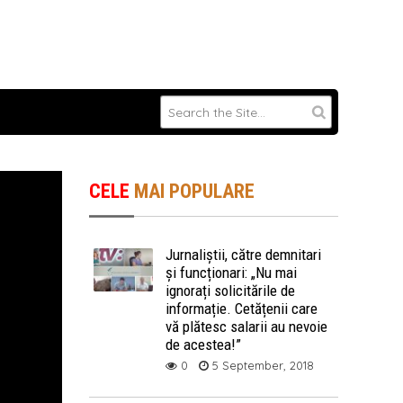
CELE
MAI POPULARE
Jurnaliștii, către demnitari
și funcționari: „Nu mai
ignorați solicitările de
informație. Cetățenii care
vă plătesc salarii au nevoie
de acestea!”
0
5 September, 2018