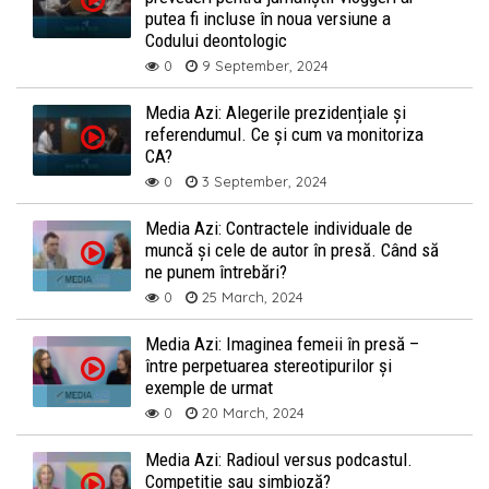
putea fi incluse în noua versiune a
Codului deontologic
0
9 September, 2024
Media Azi: Alegerile prezidențiale și
referendumul. Ce și cum va monitoriza
CA?
0
3 September, 2024
Media Azi: Contractele individuale de
muncă și cele de autor în presă. Când să
ne punem întrebări?
0
25 March, 2024
Media Azi: Imaginea femeii în presă –
între perpetuarea stereotipurilor și
exemple de urmat
0
20 March, 2024
Media Azi: Radioul versus podcastul.
Competiție sau simbioză?