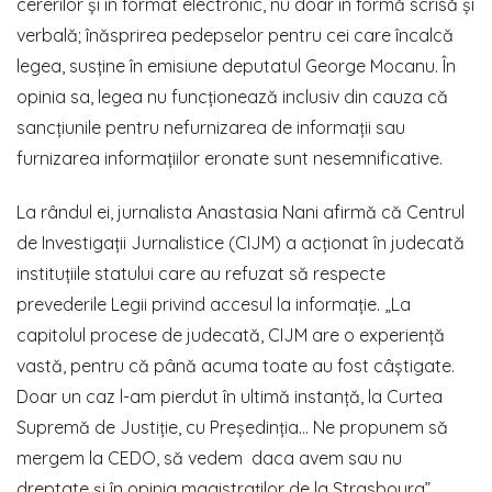
cererilor și în format electronic, nu doar în formă scrisă și
verbală; înăsprirea pedepselor pentru cei care încalcă
legea, susține în emisiune deputatul George Mocanu. În
opinia sa, legea nu funcționează inclusiv din cauza că
sancțiunile pentru nefurnizarea de informații sau
furnizarea informațiilor eronate sunt nesemnificative.
La rândul ei, jurnalista Anastasia Nani afirmă că Centrul
de Investigații Jurnalistice (CIJM) a acționat în judecată
instituțiile statului care au refuzat să respecte
prevederile Legii privind accesul la informație. „La
capitolul procese de judecată, CIJM are o experiență
vastă, pentru că până acuma toate au fost câștigate.
Doar un caz l-am pierdut în ultimă instanță, la Curtea
Supremă de Justiție, cu Președinția… Ne propunem să
mergem la CEDO, să vedem daca avem sau nu
dreptate și în opinia magistraților de la Strasbourg”,