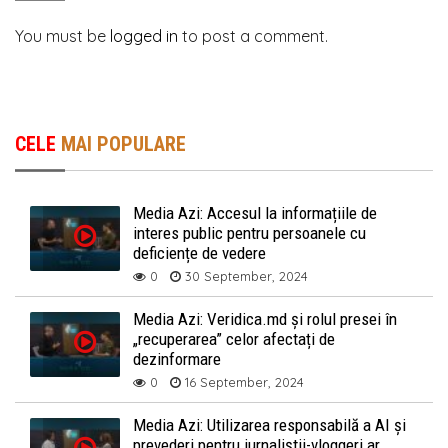
You must be
logged in
to post a comment.
CELE
MAI POPULARE
Media Azi: Accesul la informațiile de
interes public pentru persoanele cu
deficiențe de vedere
0
30 September, 2024
Media Azi: Veridica.md și rolul presei în
„recuperarea” celor afectați de
dezinformare
0
16 September, 2024
Media Azi: Utilizarea responsabilă a AI și
prevederi pentru jurnaliștii-vloggeri ar