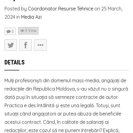
Posted by
Coordonator Resurse Tehnice
on
25 March,
2024
in
Media Azi
0 View
0
DETAILS
Mulți profesioniști din domeniul mass-media, angajați de
redacțiile din Republica Moldova, s-au văzut nu o singură
dată puși în situația să semneze contracte de autor.
Practica e des întâlnită și este una legală. Totuși, sunt
situații când angajatorii ar putea abuza de beneficiile
acestui contract. Când, în calitate de salariați ai
redacțiilor, este cazul să ne punem întrebări? Explică,