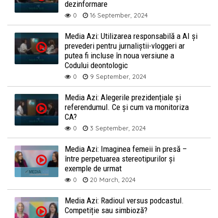
dezinformare
0
16 September, 2024
Media Azi: Utilizarea responsabilă a AI și
prevederi pentru jurnaliștii-vloggeri ar
putea fi incluse în noua versiune a
Codului deontologic
0
9 September, 2024
Media Azi: Alegerile prezidențiale și
referendumul. Ce și cum va monitoriza
CA?
0
3 September, 2024
Media Azi: Imaginea femeii în presă –
între perpetuarea stereotipurilor și
exemple de urmat
0
20 March, 2024
Media Azi: Radioul versus podcastul.
Competiție sau simbioză?