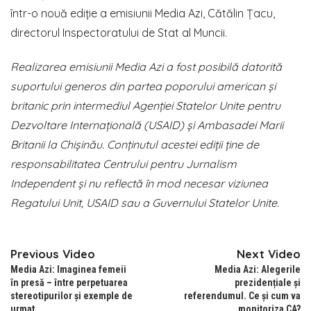
într-o nouă ediție a emisiunii Media Azi, Cătălin Țacu,
directorul Inspectoratului de Stat al Muncii.
Realizarea emisiunii Media Azi a fost posibilă datorită
suportului generos din partea poporului american și
britanic prin intermediul Agenției Statelor Unite pentru
Dezvoltare Internațională (USAID) și Ambasadei Marii
Britanii la Chișinău. Conținutul acestei ediții ține de
responsabilitatea Centrului pentru Jurnalism
Independent și nu reflectă în mod necesar viziunea
Regatului Unit, USAID sau a Guvernului Statelor Unite.
Previous Video
Next Video
Media Azi: Imaginea femeii
Media Azi: Alegerile
în presă – între perpetuarea
prezidențiale și
stereotipurilor și exemple de
referendumul. Ce și cum va
urmat
monitoriza CA?