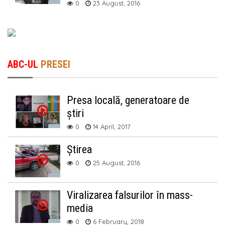
0
23 August, 2016
ABC-UL
PRESEI
Presa locală, generatoare de
știri
0
14 April, 2017
Știrea
0
25 August, 2016
Viralizarea falsurilor în mass-
media
0
6 February, 2018