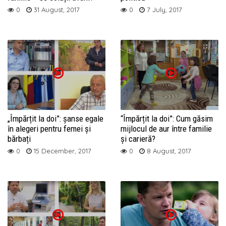
0
31 August, 2017
0
7 July, 2017
„Împărțit la doi”: șanse egale
“Împărțit la doi”: Cum găsim
în alegeri pentru femei și
mijlocul de aur între familie
bărbați
și carieră?
0
15 December, 2017
0
8 August, 2017