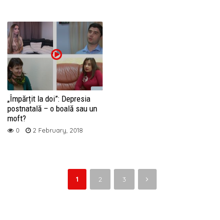
„Împărțit la doi”: Depresia
postnatală – o boală sau un
moft?
0
2 February, 2018
1
2
3