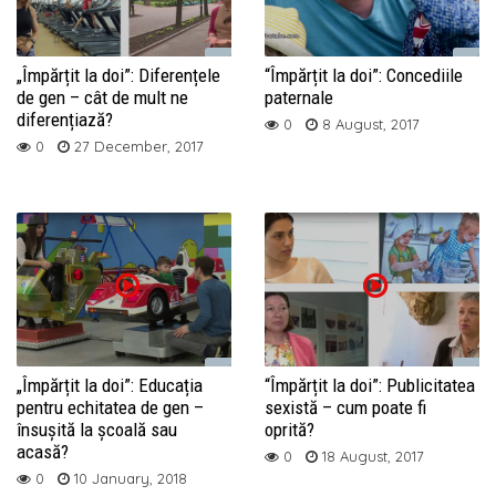
„Împărțit la doi”: Diferențele
“Împărțit la doi”: Concediile
de gen – cât de mult ne
paternale
diferențiază?
0
8 August, 2017
0
27 December, 2017
„Împărțit la doi”: Educația
“Împărțit la doi”: Publicitatea
pentru echitatea de gen –
sexistă – cum poate fi
însușită la școală sau
oprită?
acasă?
0
18 August, 2017
0
10 January, 2018