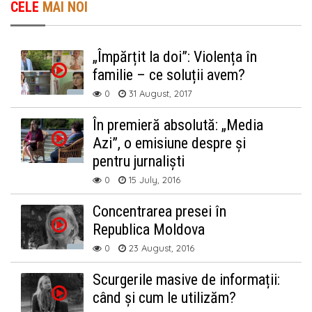
CELE
MAI NOI
„Împărțit la doi”: Violența în
familie – ce soluții avem?
0
31 August, 2017
În premieră absolută: „Media
Azi”, o emisiune despre și
pentru jurnaliști
0
15 July, 2016
Concentrarea presei în
Republica Moldova
0
23 August, 2016
Scurgerile masive de informații:
când și cum le utilizăm?