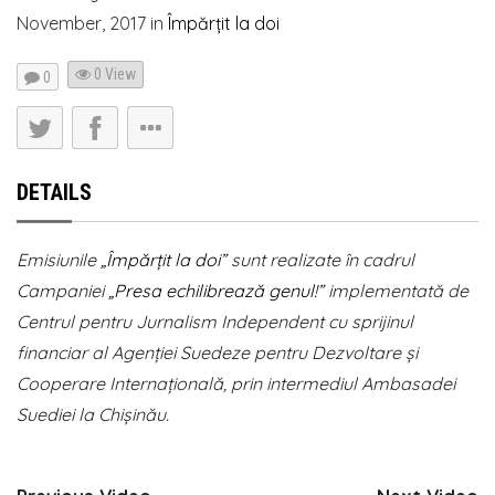
November, 2017
in
Împărțit la doi
0 View
0
DETAILS
Emisiunile
„Împărțit la doi”
sunt realizate în cadrul
Campaniei
„Presa echilibrează genul!”
implementată de
Centrul pentru Jurnalism Independent cu sprijinul
financiar al Agenției Suedeze pentru Dezvoltare și
Cooperare Internațională, prin intermediul Ambasadei
Suediei la Chișinău.