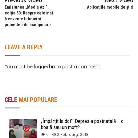
Previous Video
Next Video
Emisiunea „Media Azi”,
Aplicaţiile mobile de ştiri
ediția 60: Despre cele mai
frecvente tehnici și
procedee de manipulare
LEAVE A REPLY
You must be
logged in
to post a comment.
CELE
MAI POPULARE
„Împărțit la doi”: Depresia postnatală – o
boală sau un moft?
0
2 February, 2018