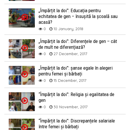
„Împărțit la doi”: Educația pentru
echitatea de gen – însușită la școală sau
acasă?
0
10 January, 2018
„Împărțit la doi”: Diferențele de gen – cât
de mult ne diferențiază?
0
27 December, 2017
„Împărțit la doi”: șanse egale în alegeri
pentru femei și bărbați
0
15 December, 2017
“Împărțit la doi”: Religia și egalitatea de
gen
0
30 November, 2017
“Împărțit la doi”: Discrepanțele salariale
între femei și bărbați