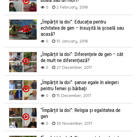
boală sau un moft?
0
2 February, 2018
„Împărțit la doi”: Educația pentru
echitatea de gen – însușită la școală sau
acasă?
0
10 January, 2018
„Împărțit la doi”: Diferențele de gen – cât
de mult ne diferențiază?
0
27 December, 2017
„Împărțit la doi”: șanse egale în alegeri
pentru femei și bărbați
0
15 December, 2017
“Împărțit la doi”: Religia și egalitatea de
gen
0
30 November, 2017