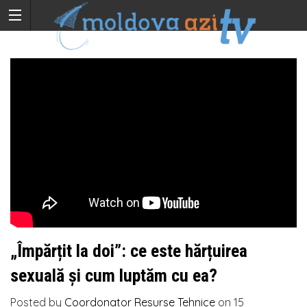
„Împărțit la doi”: ce este hărțuirea
sexuală și cum luptăm cu ea?
Posted by
Coordonator Resurse Tehnice
on
15