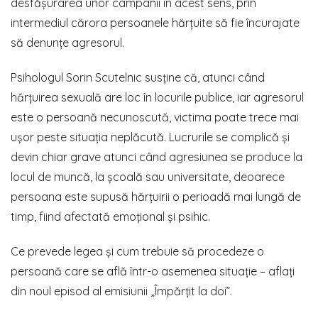
desfășurarea unor campanii în acest sens, prin
intermediul cărora persoanele hărțuite să fie încurajate
să denunțe agresorul.
Psihologul Sorin Scutelnic susține că, atunci când
hărțuirea sexuală are loc în locurile publice, iar agresorul
este o persoană necunoscută, victima poate trece mai
ușor peste situația neplăcută. Lucrurile se complică și
devin chiar grave atunci când agresiunea se produce la
locul de muncă, la școală sau universitate, deoarece
persoana este supusă hărțuirii o perioadă mai lungă de
timp, fiind afectată emoțional și psihic.
Ce prevede legea și cum trebuie să procedeze o
persoană care se află într-o asemenea situație – aflați
din noul episod al emisiunii „Împărțit la doi”.