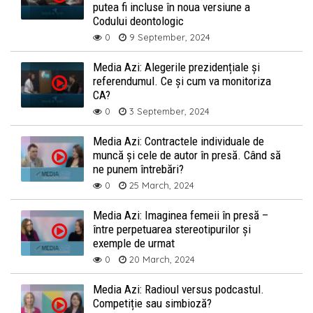
putea fi incluse în noua versiune a
Codului deontologic
0
9 September, 2024
Media Azi: Alegerile prezidențiale și
referendumul. Ce și cum va monitoriza
CA?
0
3 September, 2024
Media Azi: Contractele individuale de
muncă și cele de autor în presă. Când să
ne punem întrebări?
0
25 March, 2024
Media Azi: Imaginea femeii în presă –
între perpetuarea stereotipurilor și
exemple de urmat
0
20 March, 2024
Media Azi: Radioul versus podcastul.
Competiție sau simbioză?