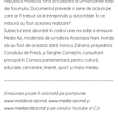
Republica Moldova, fiind actualizată la următoarele ediții
ale forumului. Documentul prevede o serie de acțiuni pe
care ar fi trebuit să le întreprindă și autoritățile. În ce
măsură au fost acestea realizate?
Subiectul este abordat în cadrul unei noi ediții a emisiunii
Media Azi, moderată de jurnalista Anastasia Nani. Invitații
săi au fost de această dată Viorica Zaharia, președinta
Consiliului de Presă, și Serghei Cornețchi, consultant
principal în Comisia parlamentară pentru cultură,
educaţie, cercetare, tineret, sport şi mass-media.
————————————————————————————————
Emisiunea poate fi vizionată pe portalurile
www.moldova-azi.md
,
www.media-azi.md
și
www.mediacritica.md
și pe canalul Youtube al CJI.