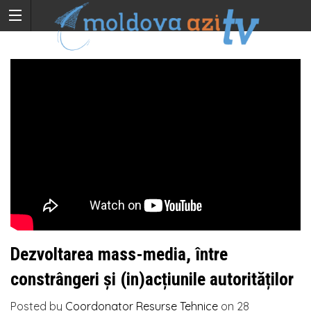
Dezvoltarea mass-media, între
constrângeri și (in)acțiunile autorităților
Posted by
Coordonator Resurse Tehnice
on
28