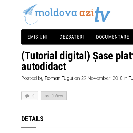
EMISIUNI
DEZBATERI
DOCUMENTARE
Media Azi
Cluburi De Presă
(Tutorial digital) Șase pla
autodidact
Europa Pentru Tine
Posted by
Roman Tugui
on
29 November, 2018
in
Tu
Împărțit La Doi
0
0 View
DETAILS