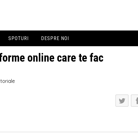
SPOTURI
DESPRE NOI
Prezentare
tforme online care te fac
Echipa
toriale
Contacte