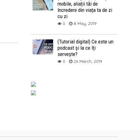
mobile, aliații tăi de
încredere din viața ta de zi
cu zi
0
8 May, 2019
(Tutorial digital) Ce este un
podcast și la ce îți
servește?
0
26 March, 2019