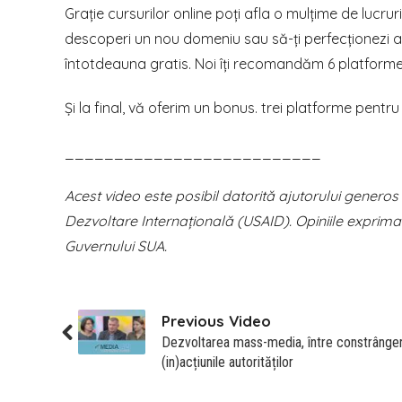
Grație cursurilor online poți afla o mulțime de lucrur
descoperi un nou domeniu sau să-ți perfecționezi ap
întotdeauna gratis. Noi îți recomandăm 6 platforme 
Și la final, vă oferim un bonus. trei platforme pentru 
__________________________
Acest video este posibil datorită ajutorului generos
Dezvoltare Internațională (USAID). Opiniile exprima
Guvernului SUA.
Previous Video
Dezvoltarea mass-media, între constrângeri
(in)acțiunile autorităților