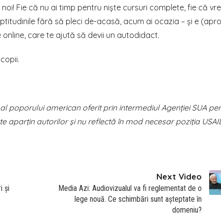
i noi! Fie că nu ai timp pentru niște cursuri complete, fie că vre
titudinile fără să pleci de-acasă, acum ai ocazia – și e (apr
online, care te ajută să devii un autodidact.
copii.
 al poporului american oferit prin intermediul Agenției SUA pe
te aparţin autorilor şi nu reflectă în mod necesar poziţia USA
Next Video
 și
Media Azi: Audiovizualul va fi reglementat de o
lege nouă. Ce schimbări sunt așteptate în
domeniu?