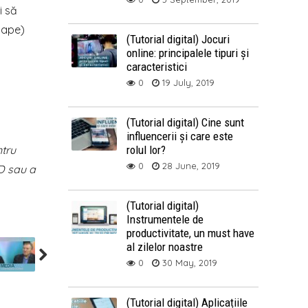
i să
oape)
(Tutorial digital) Jocuri
online: principalele tipuri și
caracteristici
0
19 July, 2019
(Tutorial digital) Cine sunt
influencerii și care este
ntru
rolul lor?
0
28 June, 2019
ID sau a
(Tutorial digital)
Instrumentele de
productivitate, un must have
al zilelor noastre
0
30 May, 2019
(Tutorial digital) Aplicațiile