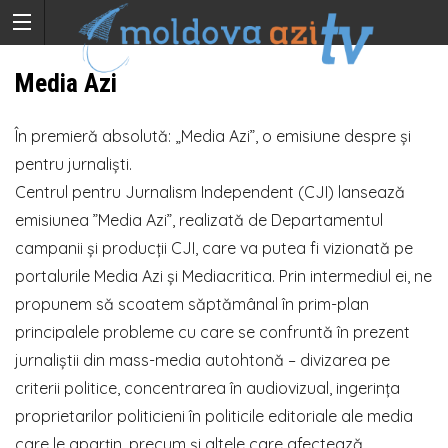
Media Azi
În premieră absolută: „Media Azi”, o emisiune despre și
pentru jurnaliști.
Centrul pentru Jurnalism Independent (CJI) lansează
emisiunea ”Media Azi”, realizată de Departamentul
campanii și producții CJI, care va putea fi vizionată pe
portalurile Media Azi și Mediacritica. Prin intermediul ei, ne
propunem să scoatem săptămânal în prim-plan
principalele probleme cu care se confruntă în prezent
jurnaliștii din mass-media autohtonă – divizarea pe
criterii politice, concentrarea în audiovizual, ingerința
proprietarilor politicieni în politicile editoriale ale media
care le aparțin, precum și altele care afectează