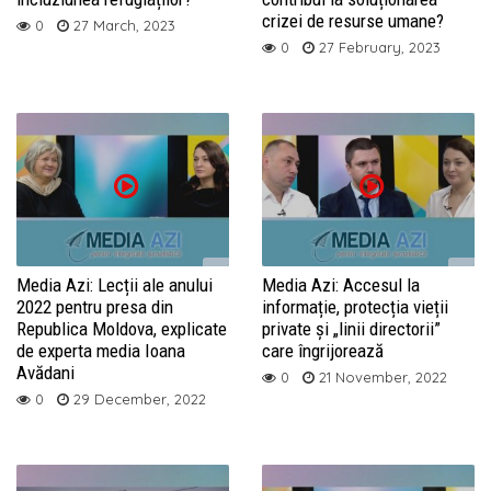
crizei de resurse umane?
0
27 March, 2023
0
27 February, 2023
Media Azi: Lecții ale anului
Media Azi: Accesul la
2022 pentru presa din
informație, protecția vieții
Republica Moldova, explicate
private și „linii directorii”
de experta media Ioana
care îngrijorează
Avădani
0
21 November, 2022
0
29 December, 2022