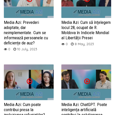
Media Azi: Prevederi
Media Azi: Cum să înțelegem
adoptate, dar
locul 28, ocupat de R.
neimplementate. Cum se
Moldova în Indicele Mondial
informează persoanele cu
al Libertății Presei
deficiențe de auz?
0
8 May, 2023
0
10 July, 2023
Media Azi: Cum poate
Media Azi: ChatGPT. Poate
contribui presa la
inteligența artificială
incluziunea refugiaților?
contribui la soluționarea