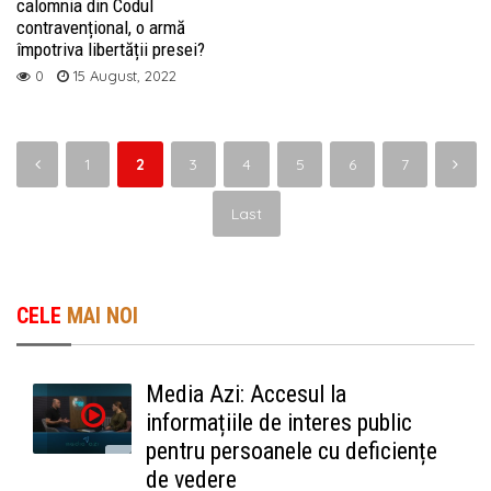
calomnia din Codul
contravențional, o armă
împotriva libertății presei?
0
15 August, 2022
1
2
3
4
5
6
7
Last
CELE
MAI NOI
Media Azi: Accesul la
informațiile de interes public
pentru persoanele cu deficiențe
de vedere