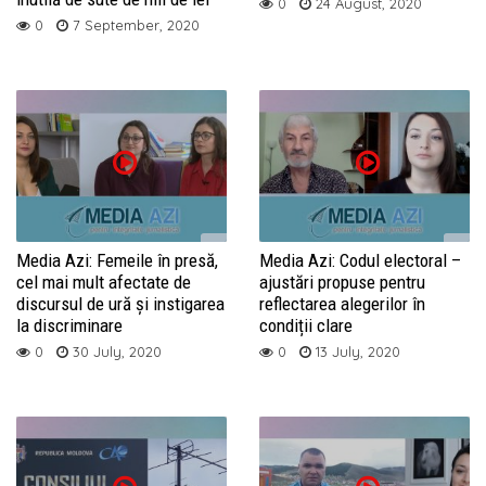
0
24 August, 2020
0
7 September, 2020
Media Azi: Femeile în presă,
Media Azi: Codul electoral –
cel mai mult afectate de
ajustări propuse pentru
discursul de ură și instigarea
reflectarea alegerilor în
la discriminare
condiții clare
0
30 July, 2020
0
13 July, 2020