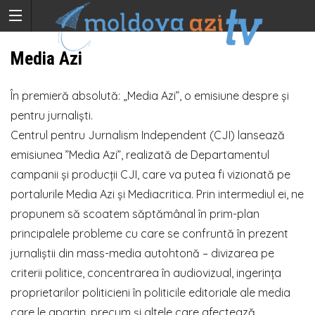
Media Azi
În premieră absolută: „Media Azi”, o emisiune despre și
pentru jurnaliști.
Centrul pentru Jurnalism Independent (CJI) lansează
emisiunea ”Media Azi”, realizată de Departamentul
campanii și producții CJI, care va putea fi vizionată pe
portalurile Media Azi și Mediacritica. Prin intermediul ei, ne
propunem să scoatem săptămânal în prim-plan
principalele probleme cu care se confruntă în prezent
jurnaliștii din mass-media autohtonă – divizarea pe
criterii politice, concentrarea în audiovizual, ingerința
proprietarilor politicieni în politicile editoriale ale media
care le aparțin, precum și altele care afectează