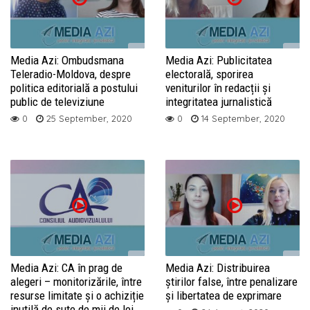
Media Azi: Ombudsmana
Media Azi: Publicitatea
Teleradio-Moldova, despre
electorală, sporirea
politica editorială a postului
veniturilor în redacții și
public de televiziune
integritatea jurnalistică
0
25 September, 2020
0
14 September, 2020
Media Azi: CA în prag de
Media Azi: Distribuirea
alegeri – monitorizările, între
știrilor false, între penalizare
resurse limitate și o achiziție
și libertatea de exprimare
inutilă de sute de mii de lei