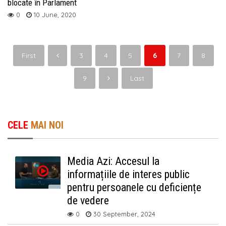
blocate în Parlament
0
10 June, 2020
First
3
4
5
6
7
8
9
Last
CELE
MAI NOI
Media Azi: Accesul la
informațiile de interes public
pentru persoanele cu deficiențe
de vedere
0
30 September, 2024