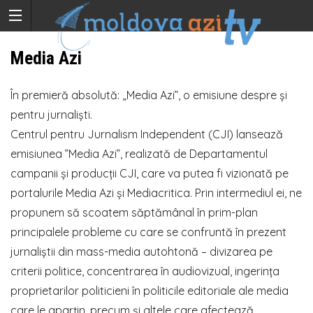
Media Azi
În premieră absolută: „Media Azi”, o emisiune despre și
pentru jurnaliști.
Centrul pentru Jurnalism Independent (CJI) lansează
emisiunea ”Media Azi”, realizată de Departamentul
campanii și producții CJI, care va putea fi vizionată pe
portalurile Media Azi și Mediacritica. Prin intermediul ei, ne
propunem să scoatem săptămânal în prim-plan
principalele probleme cu care se confruntă în prezent
jurnaliștii din mass-media autohtonă – divizarea pe
criterii politice, concentrarea în audiovizual, ingerința
proprietarilor politicieni în politicile editoriale ale media
care le aparțin, precum și altele care afectează