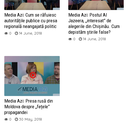
Media Azi: Cum se răfuiesc
Media Azi: Postul Al
autoritățile publice cu presa
Jazeera, „interesat” de
regională neangajată politic
alegerile din Chișinău. Cum
depistăm știrile false?
0
14 June, 2018
0
14 June, 2018
Media Azi: Presa rusă din
Moldova despre „fețele”
propagandei
0
30 May, 2018