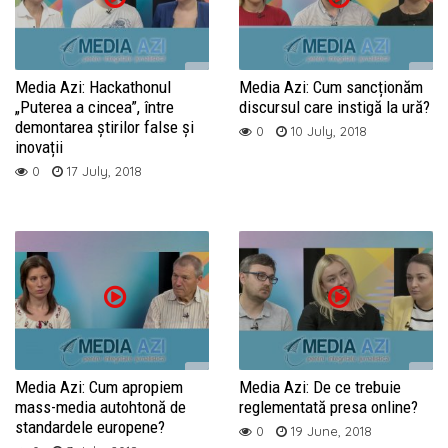
Media Azi: Hackathonul
Media Azi: Cum sancționăm
„Puterea a cincea”, între
discursul care instigă la ură?
demontarea știrilor false și
0
10 July, 2018
inovații
0
17 July, 2018
Media Azi: Cum apropiem
Media Azi: De ce trebuie
mass-media autohtonă de
reglementată presa online?
standardele europene?
0
19 June, 2018