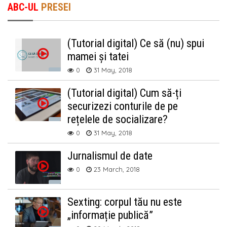
ABC-UL
PRESEI
(Tutorial digital) Ce să (nu) spui
mamei și tatei
0
31 May, 2018
(Tutorial digital) Cum să-ți
securizezi conturile de pe
rețelele de socializare?
0
31 May, 2018
Jurnalismul de date
0
23 March, 2018
Sexting: corpul tău nu este
„informație publică”