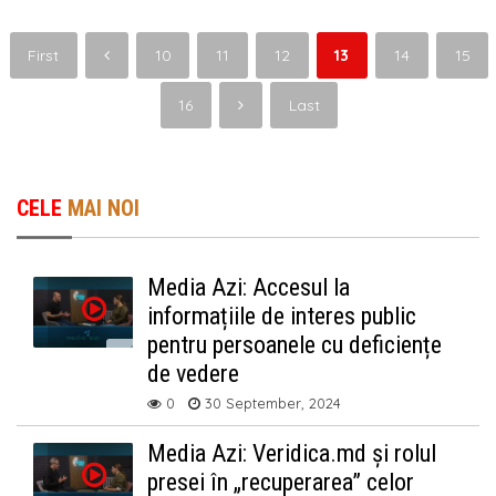
First
10
11
12
13
14
15
16
Last
CELE
MAI NOI
Media Azi: Accesul la
informațiile de interes public
pentru persoanele cu deficiențe
de vedere
0
30 September, 2024
Media Azi: Veridica.md și rolul
presei în „recuperarea” celor