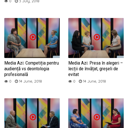
0
3 July, 2018
Media Azi: Competiția pentru
Media Azi: Presa în alegeri –
audiență vs deontologia
lecții de învățat, greșeli de
profesională
evitat
0
14 June, 2018
0
14 June, 2018