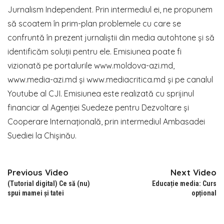
Jurnalism Independent. Prin intermediul ei, ne propunem
să scoatem în prim-plan problemele cu care se
confruntă în prezent jurnaliștii din media autohtone și să
identificăm soluții pentru ele. Emisiunea poate fi
vizionată pe portalurile www.moldova-azi.md,
www.media-azi.md și www.mediacritica.md și pe canalul
Youtube al CJI. Emisiunea este realizată cu sprijinul
financiar al Agenției Suedeze pentru Dezvoltare și
Cooperare Internațională, prin intermediul Ambasadei
Suediei la Chișinău.
Previous Video
Next Video
(Tutorial digital) Ce să (nu)
Educație media: Curs
spui mamei și tatei
opțional