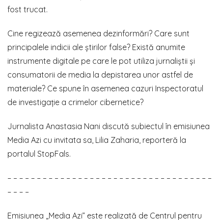
fost trucat.
Cine regizează asemenea dezinformări? Care sunt
principalele indicii ale știrilor false? Există anumite
instrumente digitale pe care le pot utiliza jurnaliștii și
consumatorii de media la depistarea unor astfel de
materiale? Ce spune în asemenea cazuri Inspectoratul
de investigație a crimelor cibernetice?
Jurnalista Anastasia Nani discută subiectul în emisiunea
Media Azi cu invitata sa, Lilia Zaharia, reporteră la
portalul StopFals.
– – – – – – – – – – – – – – – – – – – – – – – – – – – – – – – – – – –
– – – –
Emisiunea „Media Azi” este realizată de Centrul pentru