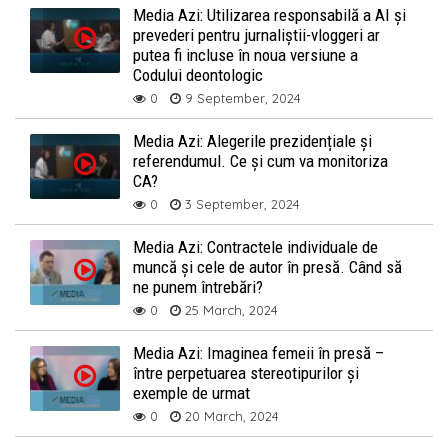
Media Azi: Utilizarea responsabilă a AI și
prevederi pentru jurnaliștii-vloggeri ar
putea fi incluse în noua versiune a
Codului deontologic
0
9 September, 2024
Media Azi: Alegerile prezidențiale și
referendumul. Ce și cum va monitoriza
CA?
0
3 September, 2024
Media Azi: Contractele individuale de
muncă și cele de autor în presă. Când să
ne punem întrebări?
0
25 March, 2024
Media Azi: Imaginea femeii în presă –
între perpetuarea stereotipurilor și
exemple de urmat
0
20 March, 2024