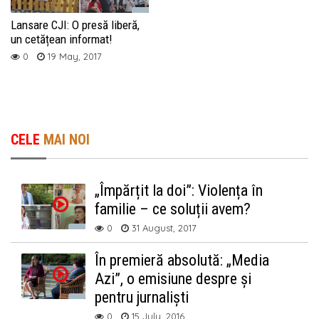
Lansare CJI: O presă liberă,
un cetățean informat!
0
19 May, 2017
CELE
MAI NOI
„Împărțit la doi”: Violența în
familie – ce soluții avem?
0
31 August, 2017
În premieră absolută: „Media
Azi”, o emisiune despre și
pentru jurnaliști
0
15 July, 2016