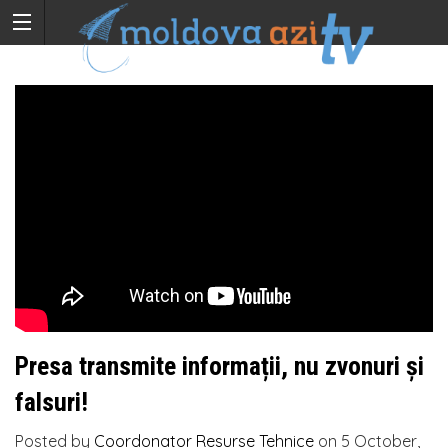
Presa transmite informații, nu zvonuri și
falsuri!
Posted by
Coordonator Resurse Tehnice
on
5 October,