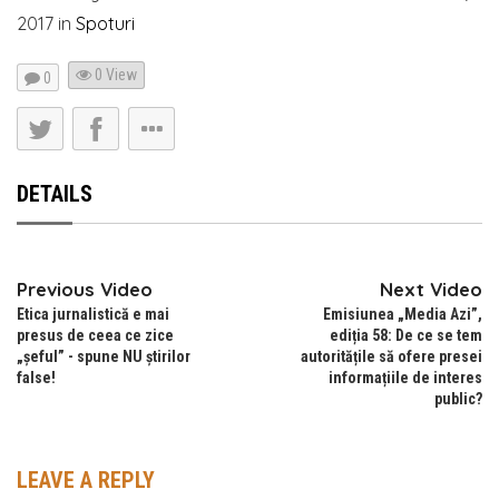
2017
in
Spoturi
0 View
0
DETAILS
Previous Video
Next Video
Etica jurnalistică e mai
Emisiunea „Media Azi”,
presus de ceea ce zice
ediția 58: De ce se tem
„șeful” - spune NU știrilor
autoritățile să ofere presei
false!
informațiile de interes
public?
LEAVE A REPLY