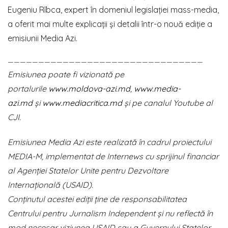
Eugeniu Rîbca, expert în domeniul legislației mass-media,
a oferit mai multe explicații și detalii într-o nouă ediție a
emisiunii Media Azi.
————————————————————————————————
Emisiunea poate fi vizionată pe
portalurile
www.moldova-azi.md
,
www.media-
azi.md
și
www.mediacritica.md
și pe canalul Youtube al
CJI.
Emisiunea Media Azi este realizată în cadrul proiectului
MEDIA-M, implementat de Internews cu sprijinul financiar
al Agenției Statelor Unite pentru Dezvoltare
Internațională (USAID).
Conținutul acestei ediții ține de responsabilitatea
Centrului pentru Jurnalism Independent și nu reflectă în
mod necesar viziunea USAID sau a Guvernului Statelor