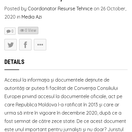
Posted by
Coordonator Resurse Tehnice
on
26 October,
2020
in
Media Azi
0 View
0
DETAILS
Accesul la informația și documentele deținute de
autorități ar putea fi facilitat de Convenția Consiliului
Europei privind accesul la documentele oficiale, act pe
care Republica Moldova l-a ratificat în 2013 și care ar
urma să intre în vigoare în decembrie 2020, după ce a
fost semnat de către zece state. De ce acest document
este unul important pentru jurnaliști și nu doar? Juristul