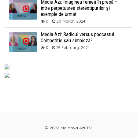
Media Azi: Imaginea femeii în presă –
între perpetuarea stereotipurilor și
exemple de urmat
0
20 March, 2024
Media Azi: Radioul versus podcastul.
Competiție sau simbioză?
0
19 February, 2024
© 2026 Moldova Azi TV.