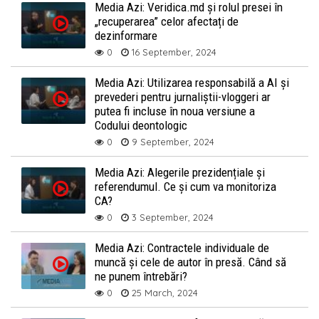
Media Azi: Veridica.md și rolul presei în
„recuperarea” celor afectați de
dezinformare
0
16 September, 2024
Media Azi: Utilizarea responsabilă a AI și
prevederi pentru jurnaliștii-vloggeri ar
putea fi incluse în noua versiune a
Codului deontologic
0
9 September, 2024
Media Azi: Alegerile prezidențiale și
referendumul. Ce și cum va monitoriza
CA?
0
3 September, 2024
Media Azi: Contractele individuale de
muncă și cele de autor în presă. Când să
ne punem întrebări?
0
25 March, 2024