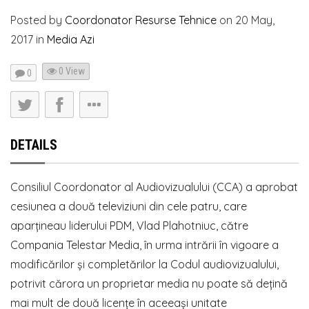
Posted by
Coordonator Resurse Tehnice
on
20 May,
2017
in
Media Azi
0 View
0
DETAILS
Consiliul Coordonator al Audiovizualului (CCA) a aprobat
cesiunea a două televiziuni din cele patru, care
aparțineau liderului PDM, Vlad Plahotniuc, către
Compania Telestar Media, în urma intrării în vigoare a
modificărilor și completărilor la Codul audiovizualului,
potrivit cărora un proprietar media nu poate să dețină
mai mult de două licențe în aceeași unitate