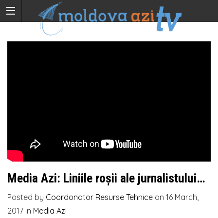
Media Azi: Liniile roșii ale jurnalistului…
Posted by
Coordonator Resurse Tehnice
on
16 March,
2017
in
Media Azi