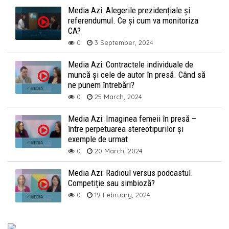
Media Azi: Alegerile prezidențiale și
referendumul. Ce și cum va monitoriza
CA?
0
3 September, 2024
Media Azi: Contractele individuale de
muncă și cele de autor în presă. Când să
ne punem întrebări?
0
25 March, 2024
Media Azi: Imaginea femeii în presă –
între perpetuarea stereotipurilor și
exemple de urmat
0
20 March, 2024
Media Azi: Radioul versus podcastul.
Competiție sau simbioză?
0
19 February, 2024