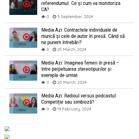
referendumul. Ce și cum va monitoriza
CA?
0
3 September, 2024
Media Azi: Contractele individuale de
muncă și cele de autor în presă. Când să
ne punem întrebări?
0
25 March, 2024
Media Azi: Imaginea femeii în presă –
între perpetuarea stereotipurilor și
exemple de urmat
0
20 March, 2024
Media Azi: Radioul versus podcastul.
Competiție sau simbioză?
0
19 February, 2024