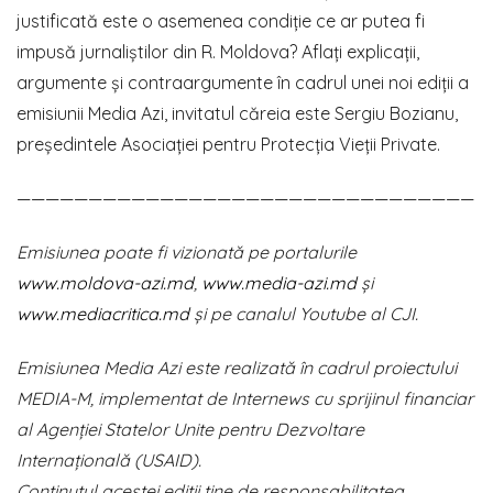
justificată este o asemenea condiție ce ar putea fi
impusă jurnaliștilor din R. Moldova? Aflați explicații,
argumente și contraargumente în cadrul unei noi ediții a
emisiunii Media Azi, invitatul căreia este Sergiu Bozianu,
președintele Asociației pentru Protecția Vieții Private.
————————————————————————————————
Emisiunea poate fi vizionată pe portalurile
www.moldova-azi.md
,
www.media-azi.md
și
www.mediacritica.md
și pe canalul Youtube al CJI.
Emisiunea Media Azi este realizată în cadrul proiectului
MEDIA-M, implementat de Internews cu sprijinul financiar
al Agenției Statelor Unite pentru Dezvoltare
Internațională (USAID).
Conținutul acestei ediții ține de responsabilitatea