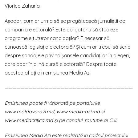
Viorica Zaharia.
Așadar, cum ar urma să se pregătească jurnaliștii de
campania electorală? Este obligatoriu să studieze
programele tuturor candidaților? E necesar să
cunoască legislația electorală? Și cum ar trebui să scrie
despre sondajele privind șansele candidaților în alegeri,
care apar în plină cursă electorală? Despre toate
acestea aflați din emisiunea Media Azi.
————————————————————————————————
Emisiunea poate fi vizionată pe portalurile
www.moldova-azi.md
,
www.media-azi.md
și
www.mediacritica.md
și pe canalul Youtube al CJI.
Emisiunea Media Azi este realizată în cadrul proiectului