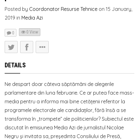
Posted by
Coordonator Resurse Tehnice
on
15 January,
2019
in
Media Azi
0 View
0
DETAILS
Ne despart doar câteva săptămâni de alegerile
parlamentare din luna februarie. Ce ar putea face mass-
media pentru a informa mai bine cetățenii referitor la
programele electorale ale candidaților, fără însă a se
transforma în „trompete” ale politicienilor? Subiectul este
discutat în emisiunea Media Azi de jurnalistul Nicolae
Negru și invitata sa, președinta Consiliului de Presă,