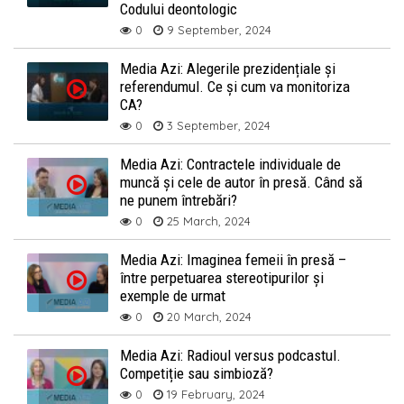
Codului deontologic
0
9 September, 2024
Media Azi: Alegerile prezidențiale și
referendumul. Ce și cum va monitoriza
CA?
0
3 September, 2024
Media Azi: Contractele individuale de
muncă și cele de autor în presă. Când să
ne punem întrebări?
0
25 March, 2024
Media Azi: Imaginea femeii în presă –
între perpetuarea stereotipurilor și
exemple de urmat
0
20 March, 2024
Media Azi: Radioul versus podcastul.
Competiție sau simbioză?
0
19 February, 2024