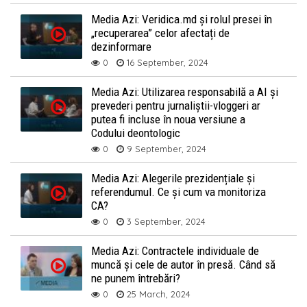
Media Azi: Veridica.md și rolul presei în
„recuperarea” celor afectați de
dezinformare
0
16 September, 2024
Media Azi: Utilizarea responsabilă a AI și
prevederi pentru jurnaliștii-vloggeri ar
putea fi incluse în noua versiune a
Codului deontologic
0
9 September, 2024
Media Azi: Alegerile prezidențiale și
referendumul. Ce și cum va monitoriza
CA?
0
3 September, 2024
Media Azi: Contractele individuale de
muncă și cele de autor în presă. Când să
ne punem întrebări?
0
25 March, 2024