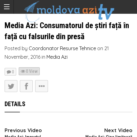
Media Azi: Consumatorul de știri față în
față cu falsurile din presă
Posted by
Coordonator Resurse Tehnice
on
21
November, 2016
in
Media Azi
0 View
0
DETAILS
Previous Video
Next Video
Media Azi: Impactul
Media Azi: Cine limitează