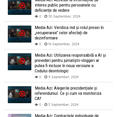
interes public pentru persoanele cu
deficiențe de vedere
0
30 September, 2024
Media Azi: Veridica.md și rolul presei în
„recuperarea” celor afectați de
dezinformare
0
16 September, 2024
Media Azi: Utilizarea responsabilă a AI și
prevederi pentru jurnaliștii-vloggeri ar
putea fi incluse în noua versiune a
Codului deontologic
0
9 September, 2024
Media Azi: Alegerile prezidențiale și
referendumul. Ce și cum va monitoriza
CA?
0
3 September, 2024
Media Azi: Contractele individuale de