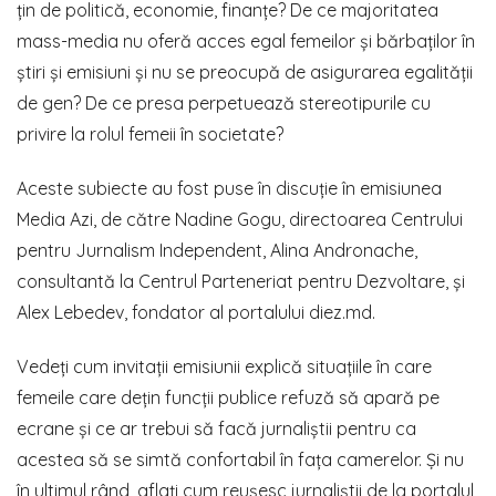
țin de politică, economie, finanțe? De ce majoritatea
mass-media nu oferă acces egal femeilor și bărbaților în
știri și emisiuni și nu se preocupă de asigurarea egalității
de gen? De ce presa perpetuează stereotipurile cu
privire la rolul femeii în societate?
Aceste subiecte au fost puse în discuție în emisiunea
Media Azi, de către Nadine Gogu, directoarea Centrului
pentru Jurnalism Independent, Alina Andronache,
consultantă la Centrul Parteneriat pentru Dezvoltare, și
Alex Lebedev, fondator al portalului diez.md.
Vedeți cum invitații emisiunii explică situațiile în care
femeile care dețin funcții publice refuză să apară pe
ecrane și ce ar trebui să facă jurnaliștii pentru ca
acestea să se simtă confortabil în fața camerelor. Și nu
în ultimul rând, aflați cum reușesc jurnaliștii de la portalul