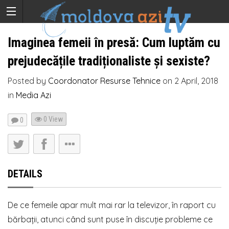
Imaginea femeii în presă: Cum luptăm cu
prejudecățile tradiționaliste și sexiste?
Posted by
Coordonator Resurse Tehnice
on
2 April, 2018
in
Media Azi
0 View
0
DETAILS
De ce femeile apar mult mai rar la televizor, în raport cu
bărbații, atunci când sunt puse în discuție probleme ce