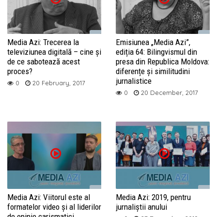
Media Azi: Trecerea la
Emisiunea „Media Azi”,
televiziunea digitală – cine și
ediția 64: Bilingvismul din
de ce sabotează acest
presa din Republica Moldova:
proces?
diferențe și similitudini
jurnalistice
0
20 February, 2017
0
20 December, 2017
Media Azi: Viitorul este al
Media Azi: 2019, pentru
formatelor video și al liderilor
jurnaliștii anului
de opinie carismatici