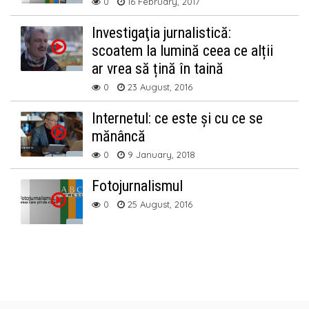
0
16 February, 2017
Investigaţia jurnalistică:
scoatem la lumină ceea ce alții
ar vrea să țină în taină
0
23 August, 2016
Internetul: ce este și cu ce se
mănâncă
0
9 January, 2018
Fotojurnalismul
0
25 August, 2016