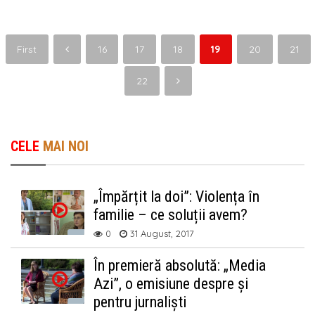
First
16
17
18
19
20
21
22
CELE
MAI NOI
„Împărțit la doi”: Violența în
familie – ce soluții avem?
0
31 August, 2017
În premieră absolută: „Media
Azi”, o emisiune despre și
pentru jurnaliști