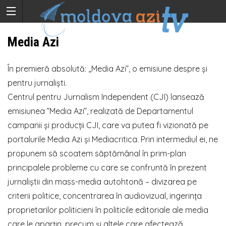
Media Azi
În premieră absolută: „Media Azi”, o emisiune despre și
pentru jurnaliști.
Centrul pentru Jurnalism Independent (CJI) lansează
emisiunea ”Media Azi”, realizată de Departamentul
campanii și producții CJI, care va putea fi vizionată pe
portalurile Media Azi și Mediacritica. Prin intermediul ei, ne
propunem să scoatem săptămânal în prim-plan
principalele probleme cu care se confruntă în prezent
jurnaliștii din mass-media autohtonă – divizarea pe
criterii politice, concentrarea în audiovizual, ingerința
proprietarilor politicieni în politicile editoriale ale media
care le aparțin, precum și altele care afectează