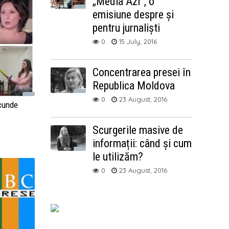
„Media Azi”, o
emisiune despre și
pentru jurnaliști
0
15 July, 2016
Concentrarea presei în
Republica Moldova
0
23 August, 2016
ecunde
Scurgerile masive de
informații: când și cum
le utilizăm?
0
23 August, 2016