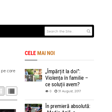
CELE
MAI NOI
ă pe care
„Împărțit la doi”:
Violența în familie –
ce soluții avem?
0
31 August, 2017
În premieră absolută: