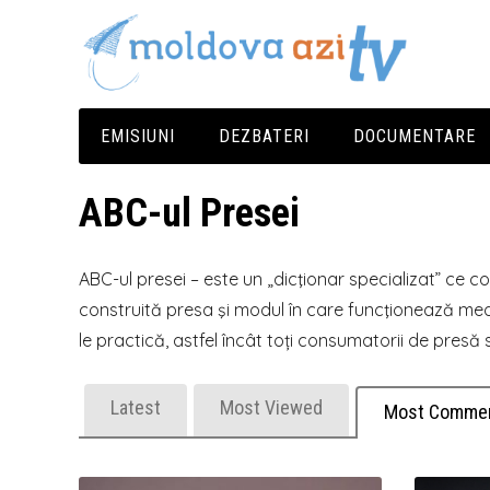
EMISIUNI
DEZBATERI
DOCUMENTARE
Media Azi
Cluburi De Presă
ABC-ul Presei
Europa Pentru Tine
ABC-ul presei – este un „dicţionar specializat” ce con
Împărțit La Doi
construită presa şi modul în care funcţionează med
le practică, astfel încât toți consumatorii de presă
Latest
Most Viewed
Most Comme