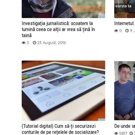
Investigaţia jurnalistică: scoatem la
Internetul
lumină ceea ce alții ar vrea să țină în
0
9 J
taină
0
23 August, 2016
(Tutorial digital) Cum să-ți securizezi
De unde ia
conturile de pe rețelele de socializare?
5817