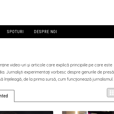
SPOTURI
DESPRE NOI
Prezentare
Echipa
ţine video-uri şi articole care explică principiile pe care este
Contacte
ia. Jurnaliști experimentați vorbesc despre genurile de pres
 să înțeleagă, de la prima sursă, cum funcționează jurnalismul.
nted