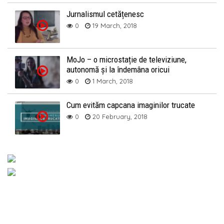
Jurnalismul cetățenesc
0
19 March, 2018
MoJo – o microstație de televiziune,
autonomă și la îndemâna oricui
0
1 March, 2018
Cum evităm capcana imaginilor trucate
0
20 February, 2018