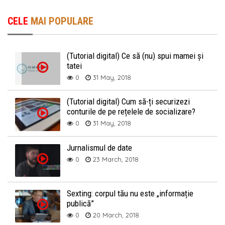
CELE
MAI POPULARE
(Tutorial digital) Ce să (nu) spui mamei și
tatei
0
31 May, 2018
(Tutorial digital) Cum să-ți securizezi
conturile de pe rețelele de socializare?
0
31 May, 2018
Jurnalismul de date
0
23 March, 2018
Sexting: corpul tău nu este „informație
publică”
0
20 March, 2018