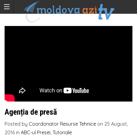
Agenția de presă
Posted by
Coordonator Resurse Tehnice
on
25 August,
2016
in
ABC-ul Presei
,
Tutoriale